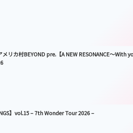
MC×アメリカ村BEYOND pre.【A NEW RESONANCE〜With 
26
GS】vol.15 – 7th Wonder Tour 2026 –