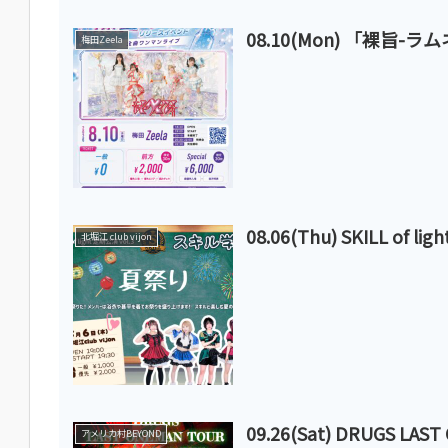
08.10(Mon) 「裸
梅田Zeela
08.06(Thu) SKILL 
北堀江 club vijon
09.26(Sat) DRUGS LAS
アメリカ村BEYOND