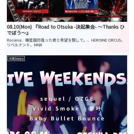
08.10(Mon) 『Road to Otsuka -決起集会- ～Thanks ひ
でぼう～』
Rociena、幾星霜彷徨った君と希望を翳して。、HEROINE CIRCUS、
リベルナント、MNR
大塚Deepa