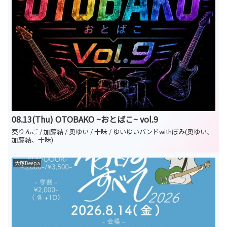
08.13(Thu) OTOBAKO ~おとばこ~ vol.9
葵りんご / 加藤結 / 奥ゆい / 十味 / ゆいゆいバンドwithぽみ(奥ゆい、
加藤結、十味)
大塚Deepa