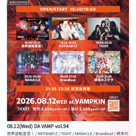
Rouge/ UNION×CARAT/未完成カラット/MASK OF GODDESS/ドキド
浅草VAMPKIN
キハキミノセイ/NO FRAME/ ぷらちなまふぃあ。/no Filter/MOMENT
COLLECTION/Cheriecla
08.12(Wed) DA VAMP vol.94
世界逆転宣言！ / RIFFBABYZ / TIGHT / MANACLE / BrainBeat / 終末の