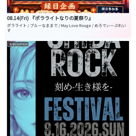
08.14(Fri) 『ポラライトなりの夏祭り』
ポラライト / ブルーなままで / May Love Rouge / めろでぃーぷれい
す
浅草VAMPKIN