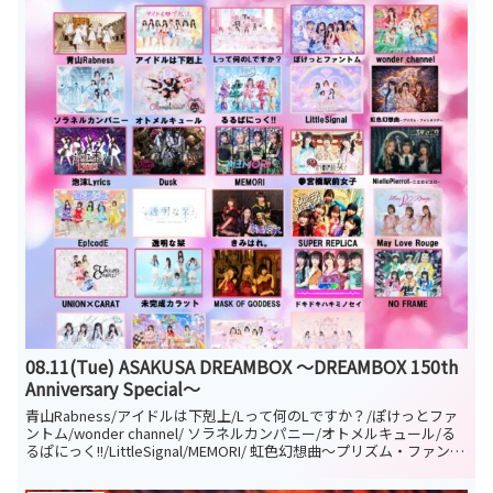
08.11(Tue) ASAKUSA DREAMBOX ～DREAMBOX 150th
Anniversary Special～
青山Rabness/アイドルは下剋上/Lって何のLですか？/ぽけっとファ
ントム/wonder channel/ ソラネルカンパニー/オトメルキュール/る
るぱにっく!!/LittleSignal/MEMORI/ 虹色幻想曲〜プリズム・ファンタ
ジア〜/泡沫Lyrics/Dusk/参宮橋駅前女子/NielloPierrot-ニエロピエ
ロ-/ Ep!codE/透明な栞/きみはれ。/SUPER REPLiCA/May Love