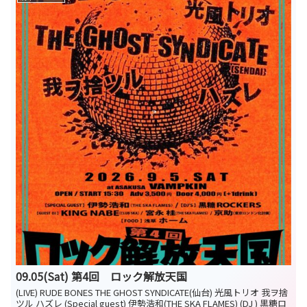
09.05(Sat) 第4回 ロック解放天国
(LIVE) RUDE BONES THE GHOST SYNDICATE(仙台) 光風トリオ 我ヲ捨
ツル ハズレ (Special guest) 伊勢浩和(THE SKA FLAMES) (DJ ) 黒糖ロ