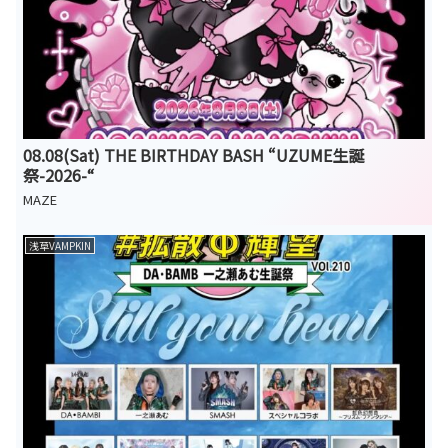
08.08(Sat) THE BIRTHDAY BASH “UZUME生誕
祭-2026-“
MAZE
浅草VAMPKIN