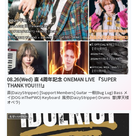
08.26(Wed) 直 4周年記念 ONEMAN LIVE 『SUPER
THANK YOU!!!!』
直(DaizyStripper) [Support Members] Guitar 一樹(Bug Lug) Bass メ
イ(DOG inThePWO) Keyboard 風弥(DaizyStripper) Drums 響(摩天楼
オペラ)
浅草VAMPKIN