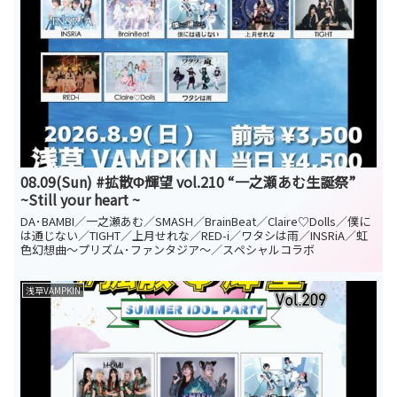
08.09(Sun) #拡散Φ輝望 vol.210 “一之瀬あむ生誕祭”
~Still your heart ~
DA･BAMBI／一之瀬あむ／SMASH／BrainBeat／Claire♡Dolls／僕に
は通じない／TIGHT／上月せれな／RED-i／ワタシは雨／INSRiA／虹
色幻想曲〜プリズム･ファンタジア〜／スペシャルコラボ
浅草VAMPKIN