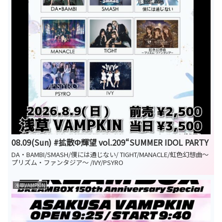
08.09(Sun) #拡散Φ輝望 vol.209“SUMMER IDOL PARTY
DA・BAMBI/SMASH/僕には通じない/ TIGHT/MANACLE/虹色幻想曲〜
プリズム・ファンタジア〜 /IVY/PSYRO
浅草VAMPKIN