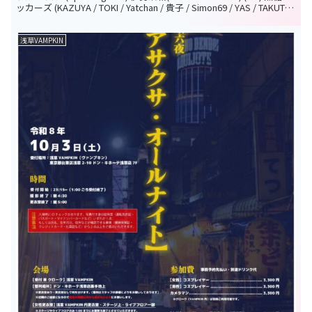
ッカーズ (KAZUYA / TOKI / Yatchan / 貴子 / Simon69 / YAS / TAKUTO)
(GUEST DJ) KING NABE (CLUB SKA) 宮永 桂(THE SKA FLAMES) 京助
(東京ロンドン化計画) (FOOD) 浅草 ホーム
浅草VAMPKIN